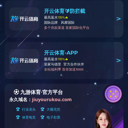
下一页
首页
新闻资讯
关于我们
主营业务
爱游戏在线官网_爱游戏在线（中国）
社会责任
人才中心
爱游戏在线官网_爱游戏在线（中国）
技研新阳