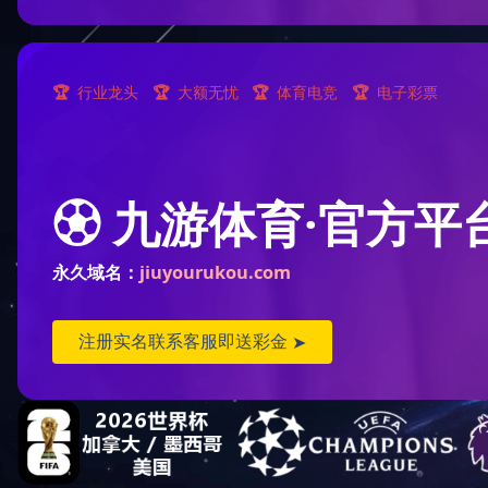
下一页
首页
新闻资讯
关于我们
主营业务
爱游戏在线官网_爱游戏在线（中国）
社会责任
人才中心
爱游戏在线官网_爱游戏在线（中国）
技研新阳