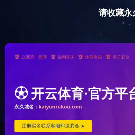
中文
日文
English
首页
新闻资讯
关于我们
主营业务
爱游戏在线官网_爱游戏在线（中国）
社会责任
人才中心
爱游戏在线官网_爱游戏在线（中国）
首页
爱游戏在线官网_爱游戏在线（中国）
上一页
/