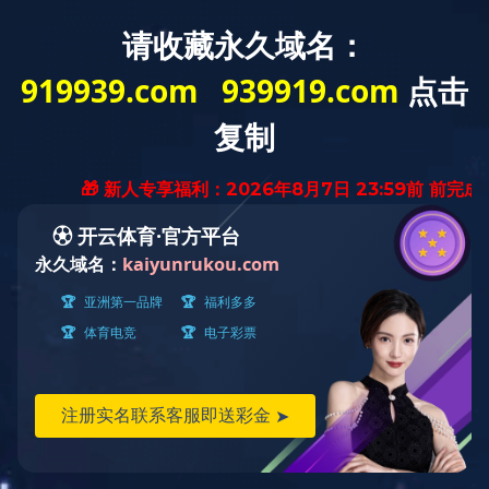
中文
日文
English
首页
新闻资讯
关于我们
主营业务
爱游戏在线官网_爱游戏在线（中国）
社会责任
人才中心
爱游戏在线官网_爱游戏在线（中国）
首页
新闻资讯
集团动态
3月
2025
破解家教迷局，点亮智慧之光