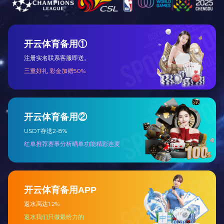
最后，集团幸福家委顾问郭建英总经理总结
道：家庭教育是一门学科，是以愛为底色的双
向滋养；教育的真谛是愛与榜样，希望新阳家
长做智慧型家长。集团幸福家委将持续推出家
庭教育赋能活动，与大家共同解锁智慧养育的
N种可能。
郭建英总还向家长们推荐了《告别无效的家庭